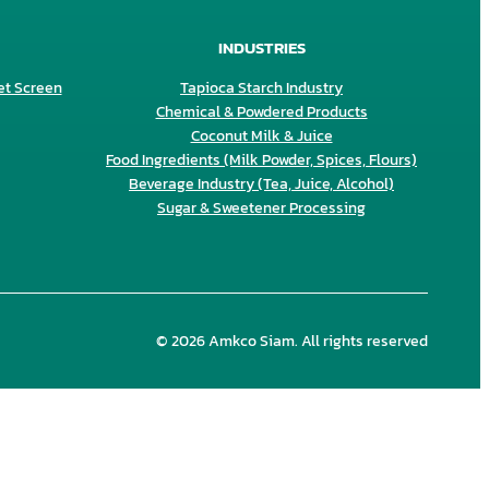
INDUSTRIES
et Screen
Tapioca Starch Industry
Chemical & Powdered Products
Coconut Milk & Juice
Food Ingredients (Milk Powder, Spices, Flours)
Beverage Industry (Tea, Juice, Alcohol)
Sugar & Sweetener Processing
© 2026 Amkco Siam. All rights reserved