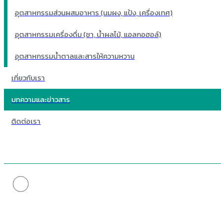
อุตสาหกรรมส่วนผสมอาหาร (นมผง, แป้ง, เครื่องเทศ)
อุตสาหกรรมเครื่องดื่ม (ชา, น้ำผลไม้, แอลกอฮอล์)
อุตสาหกรรมน้ำตาลและสารให้ความหวาน
เกี่ยวกับเรา
บทความและข่าวสาร
ติดต่อเรา