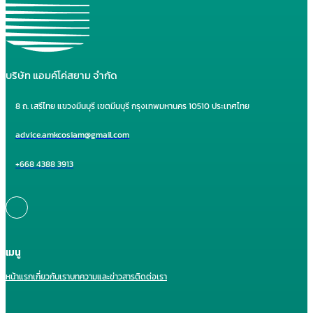
บริษัท แอมค์โค่สยาม จำกัด
8 ถ. เสรีไทย แขวงมีนบุรี เขตมีนบุรี กรุงเทพมหานคร 10510 ประเทศไทย
advice.amkcosiam@gmail.com
+668 4388 3913
เมนู
หน้าแรก
เกี่ยวกับเรา
บทความและข่าวสาร
ติดต่อเรา